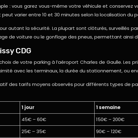
e : vous garez vous-même votre véhicule et conservez vos cl
 peut varier entre 10 et 30 minutes selon la localisation du p
ur autant la sécurité. La plupart sont clôturés, surveillés
 de voiture ou le gonflage des pneus, permettant ainsi de 
oissy CDG
hoix de votre parking à l’aéroport Charles de Gaulle. Les p
oximité avec les terminaux, la durée du stationnement, ou en
latif des tarifs moyens observés pour différents types de pa
1 jour
1 semaine
45€ – 60€
150€ – 200€
25€ – 35€
90€ – 120€